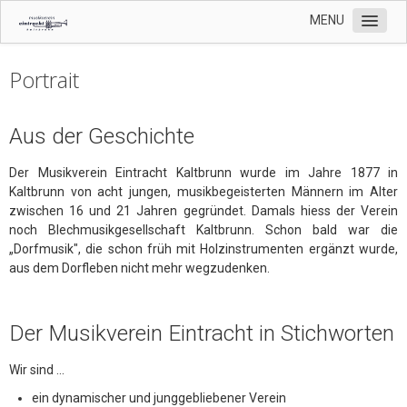
MENU
Home
Portrait
Unser Verein
Portrait
Aus der Geschichte
Mitglieder
Der Musikverein Eintracht Kaltbrunn wurde im Jahre 1877 in
Organisation
Kaltbrunn von acht jungen, musikbegeisterten Männern im Alter
zwischen 16 und 21 Jahren gegründet. Damals hiess der Verein
Repertoire
noch Blechmusikgesellschaft Kaltbrunn. Schon bald war die
„Dorfmusik", die schon früh mit Holzinstrumenten ergänzt wurde,
Jugend
aus dem Dorfleben nicht mehr wegzudenken.
Termine
Kontakt
Der Musikverein Eintracht in Stichworten
Wir sind ...
ein dynamischer und junggebliebener Verein